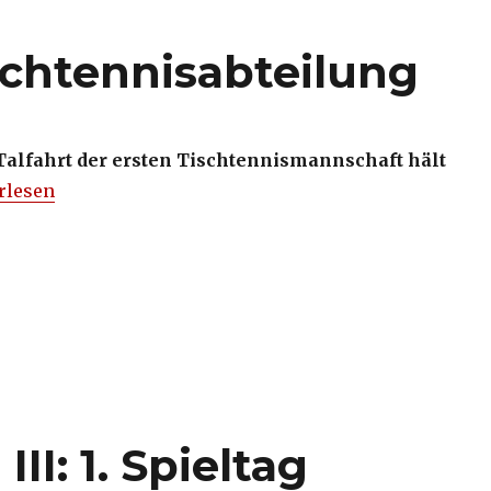
schtennisabteilung
 Talfahrt der ersten Tischtennismannschaft hält
s aus der Tischtennisabteilung“
rlesen
II: 1. Spieltag