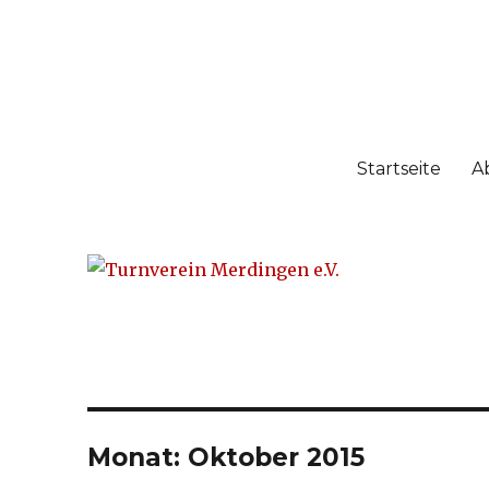
Turnverein Merdingen e.
gegründet 1963 – über 50 Jahre Sport mit Herz
Startseite
A
Monat: Oktober 2015