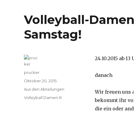
Volleyball-Damen 
Samstag!
24.10.2015 ab 1
Autor
prucker
danach TV M
Veröffentlicht
Oktober 20, 2015
am
Kategorien
Aus den Abteilungen
Wir freuen uns 
Schlagwörter
Volleyball Damen III
bekommt ihr vo
die ein oder an