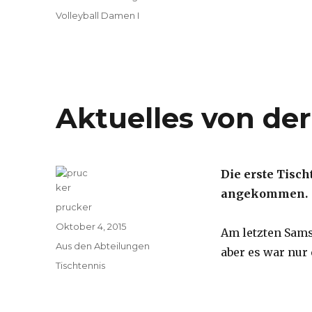
Schlagwörter
Volleyball Damen I
Aktuelles von der
Die erste Tisc
angekommen.
Autor
prucker
Veröffentlicht
Oktober 4, 2015
Am letzten Sams
am
Kategorien
Aus den Abteilungen
aber es war nur
Schlagwörter
Tischtennis