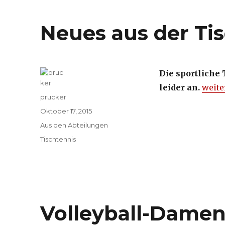
Neues aus der Ti
Die sportliche
leider an.
„Neue
weite
Autor
prucker
Veröffentlicht
Oktober 17, 2015
am
Kategorien
Aus den Abteilungen
Schlagwörter
Tischtennis
Volleyball-Damen I