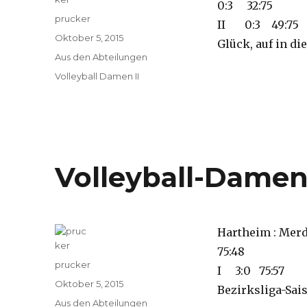
0:3 32:7
Autor
prucker
II 0:3 
Veröffentlicht
Oktober 5, 2015
Glück, auf in d
am
Kategorien
Aus den Abteilungen
Schlagwörter
Volleyball Damen II
Volleyball-Damen I
Hartheim :
75:48 Br
Autor
prucker
I 3:0 75
Veröffentlicht
Oktober 5, 2015
Bezirksliga-Sai
am
Kategorien
Aus den Abteilungen