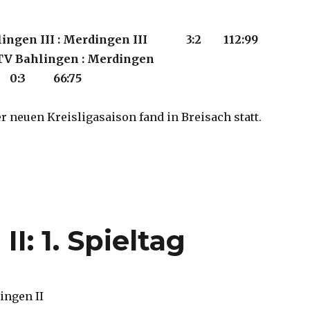
lingen III : Merdingen III 3:2 112:99
TV Bahlingen : Merdingen
3 66:75
er neuen Kreisligasaison fand in Breisach statt.
 III: 1. Spieltag“
I: 1. Spieltag
Merdingen II