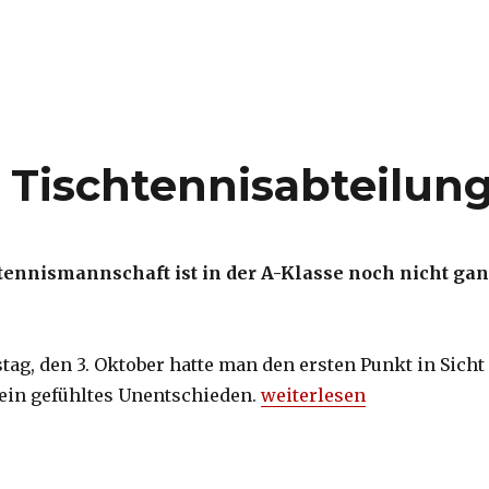
 Tischtennisabteilun
htennismannschaft ist in der A-Klasse noch nicht ga
tag, den 3. Oktober hatte man den ersten Punkt in Sicht
 ein gefühltes Unentschieden.
„Aktuelles von der Tisch
weiterlesen