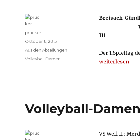
Breisach-Günd
Autor
prucker
III 0:
Veröffentlicht
Oktober 6, 2015
am
Kategorien
Aus den Abteilungen
Der 1.Spieltag d
Schlagwörter
Volleyball Damen III
„Volleyball-Damen
weiterlesen
Volleyball-Damen I
VS Weil II : 