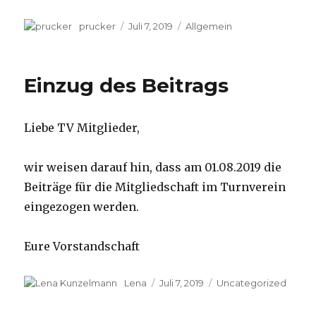
Autor
prucker
Veröffentlicht
Juli 7, 2019
Kategorien
Allgemein
am
Einzug des Beitrags
Liebe TV Mitglieder,
wir weisen darauf hin, dass am 01.08.2019 die
Beiträge für die Mitgliedschaft im Turnverein
eingezogen werden.
Eure Vorstandschaft
Autor
Lena
Veröffentlicht
Juli 7, 2019
Kategorien
Uncategorized
am