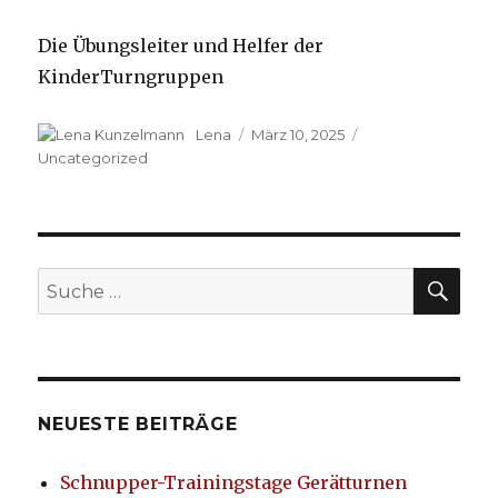
Die Übungsleiter und Helfer der
KinderTurngruppen
Autor
Lena
Veröffentlicht
März 10, 2025
Kategorien
am
Uncategorized
SU
Suche
nach:
NEUESTE BEITRÄGE
Schnupper-Trainingstage Gerätturnen