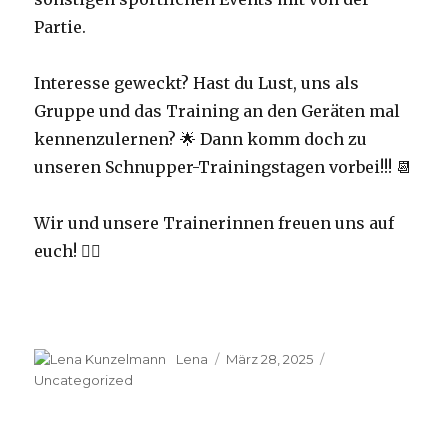
Partie.
Interesse geweckt? Hast du Lust, uns als
Gruppe und das Training an den Geräten mal
kennenzulernen? 🌟 Dann komm doch zu
unseren Schnupper-Trainingstagen vorbei!!! 📆
Wir und unsere Trainerinnen freuen uns auf
euch! 👯‍♀️
Autor
Lena
Veröffentlicht
März 28, 2025
Kategorien
am
Uncategorized