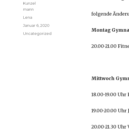
folgende Änder
Autor
Lena
Veröffentlicht
Januar 6, 2020
Montag Gymna
am
Kategorien
Uncategorized
20.00-21.0
+ 
Mittwoch Gym
18.00-19.00 
19.00-20.00 
20.00-21.30 Uh