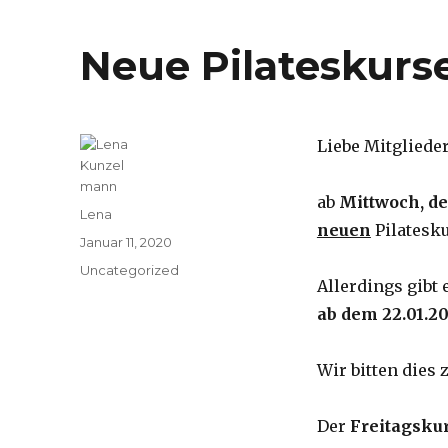
Neue Pilateskurs
Liebe Mitgliede
ab
Mittwoch, de
Autor
Lena
neuen
Pilatesku
Veröffentlicht
Januar 11, 2020
am
Kategorien
Uncategorized
Allerdings gibt 
ab dem 22.01.2
Wir bitten dies 
Der
Freitagskur