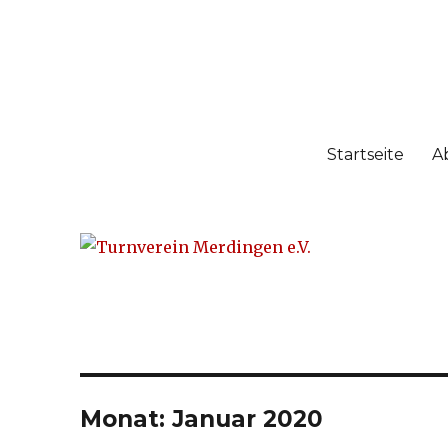
Turnverein Merdingen e.
gegründet 1963 – über 50 Jahre Sport mit Herz
Startseite
A
Monat: Januar 2020