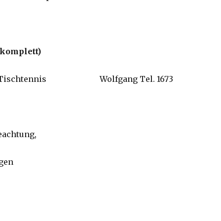
komplett)
hr Tischtennis Wolfgang Tel. 1673
eachtung,
gen