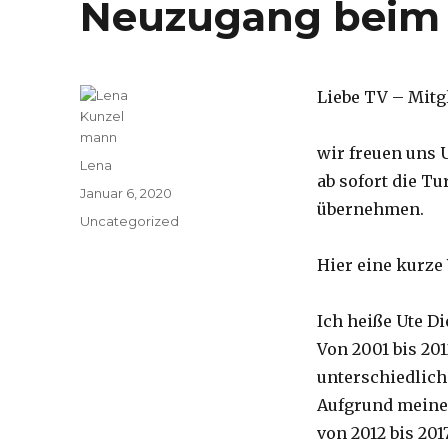
Neuzugang beim 
Liebe TV – Mitgl
wir freuen uns 
Autor
Lena
ab sofort die T
Veröffentlicht
Januar 6, 2020
übernehmen.
am
Kategorien
Uncategorized
Hier eine kurze 
Ich heiße Ute D
Von 2001 bis 201
unterschiedlich
Aufgrund meiner
von 2012 bis 20