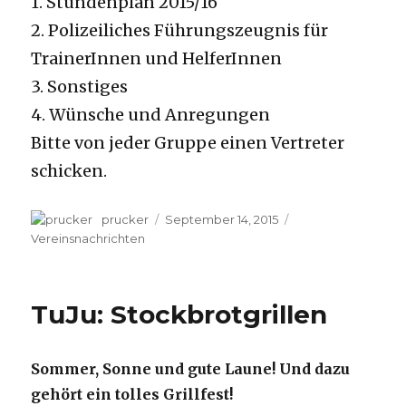
1. Stundenplan 2015/16
2. Polizeiliches Führungszeugnis für
TrainerInnen und HelferInnen
3. Sonstiges
4. Wünsche und Anregungen
Bitte von jeder Gruppe einen Vertreter
schicken.
Autor
prucker
Veröffentlicht
September 14, 2015
Kategorien
am
Vereinsnachrichten
TuJu: Stockbrotgrillen
Sommer, Sonne und gute Laune! Und dazu
gehört ein tolles Grillfest!