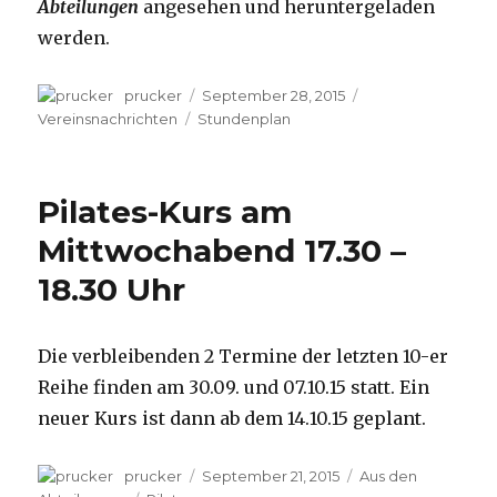
Abteilungen
angesehen und heruntergeladen
werden.
Autor
prucker
Veröffentlicht
September 28, 2015
Kategorien
am
Vereinsnachrichten
Schlagwörter
Stundenplan
Pilates-Kurs am
Mittwochabend 17.30 –
18.30 Uhr
Die verbleibenden 2 Termine der letzten 10-er
Reihe finden am 30.09. und 07.10.15 statt. Ein
neuer Kurs ist dann ab dem 14.10.15 geplant.
Autor
prucker
Veröffentlicht
September 21, 2015
Kategorien
Aus den