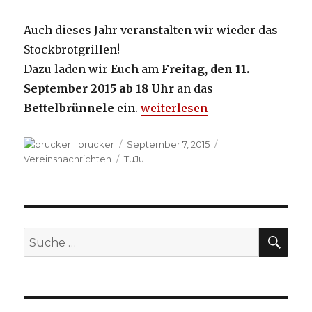
Auch dieses Jahr veranstalten wir wieder das
Stockbrotgrillen!
Dazu laden wir Euch am
Freitag, den 11.
September 2015 ab 18 Uhr
an das
Bettelbrünnele
ein.
„TuJu: Stockbrotgrillen“
weiterlesen
Autor
prucker
Veröffentlicht
September 7, 2015
Kategorien
am
Vereinsnachrichten
Schlagwörter
TuJu
SU
Suche
nach: