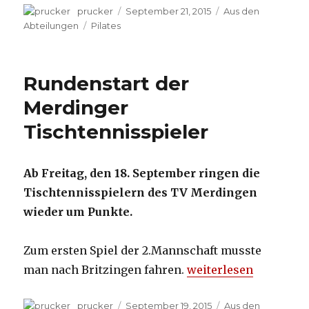
Autor
prucker
Veröffentlicht
September 21, 2015
Kategorien
Aus den
am
Abteilungen
Schlagwörter
Pilates
Rundenstart der
Merdinger
Tischtennisspieler
Ab Freitag, den 18. September ringen die
Tischtennisspielern des TV Merdingen
wieder um Punkte.
Zum ersten Spiel der 2.Mannschaft musste
man nach Britzingen fahren.
„Rundenstart der Mer
weiterlesen
Autor
prucker
Veröffentlicht
September 19, 2015
Kategorien
Aus den