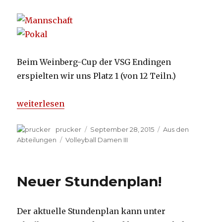
Beim Weinberg-Cup der VSG Endingen
erspielten wir uns Platz 1 (von 12 Teiln.)
„Volleyball-Damen III: Turniersieg!“
weiterlesen
Autor
prucker
Veröffentlicht
September 28, 2015
Kategorien
Aus den
am
Abteilungen
Schlagwörter
Volleyball Damen III
Neuer Stundenplan!
Der aktuelle Stundenplan kann unter