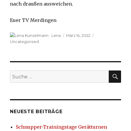
nach draußen ausweichen.
Euer TV Merdingen
Autor
Lena
Veröffentlicht
März 14, 2022
Kategorien
am
Uncategorized
SU
Suche
nach:
NEUESTE BEITRÄGE
Schnupper-Trainingstage Gerätturnen