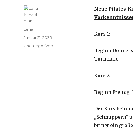
Neue Pilates-K
Vorkenntnissen
Autor
Lena
Kurs 1:
Veröffentlicht
Januar 21, 2026
am
Kategorien
Uncategorized
Beginn
Donnersta
Turnhalle
Kurs 2:
Beginn
Freitag, 
Der Kurs beinhal
„Schnuppern“ un
bringt ein groß