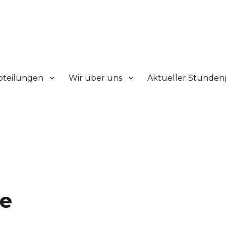
V.
bteilungen
Wir über uns
Aktueller Stunden
se