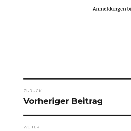
Anmeldungen bi
Beitragsnavigation
ZURÜCK
Vorheriger Beitrag
Vorheriger
Beitrag:
WEITER