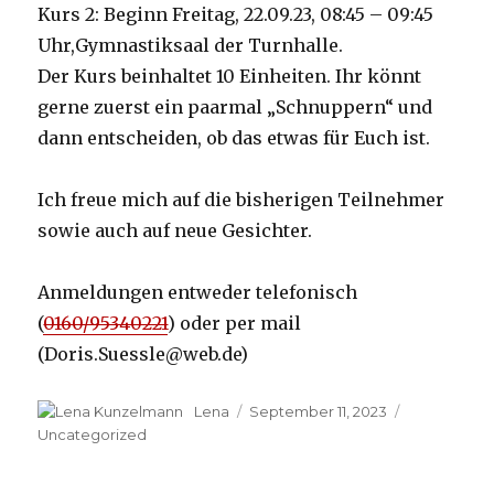
Kurs 2: Beginn
Freitag,
22.09.
23
, 08:45
– 09:45
Uhr
,
Gymnastiksaal der Turnhalle.
Der Kurs beinhaltet 10 Einheiten.
Ihr könnt
gerne zuerst ein paarmal „Schnuppern“ und
dann entscheiden, ob das etwas für Euch ist.
Ich freue mich auf die bisherigen Teilnehmer
sowie auch auf neue Gesichter.
Anmeldungen entweder telefonisch
(
0160/95340221
) oder p
er mail
(Doris.Suessle@web.de)
Autor
Lena
Veröffentlicht
September 11, 2023
Kategorien
am
Uncategorized