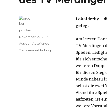
Lokalderby – d
gefegt
Autor
prucker
Veröffentlicht
November 29, 2015
Am letzten Donn
am
Kategorien
Aus den Abteilungen
TV Merdingen di
Schlagwörter
Tischtennisabteilung
Spielen.
Ledigli
für sich entsch
weiteren Doppel
für diesen Sieg 
Runde nahezu in
selbst die zwei
Abend ihre Spie
auftreten, ist ei
weitere Vorrund