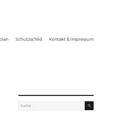
plan
Schutzschild
Kontakt & Impressum
g
SUCHE
Suche
nach: