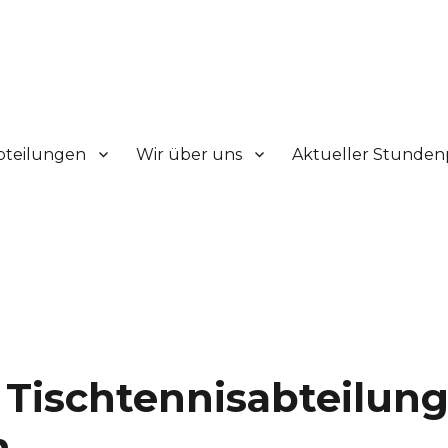
V.
bteilungen
Wir über uns
Aktueller Stunden
 Tischtennisabteilun
n