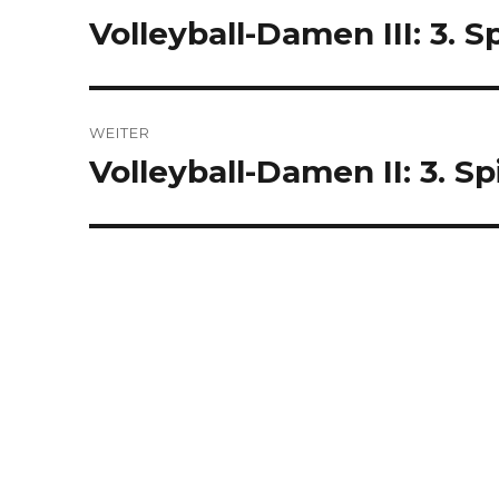
Volleyball-Damen III: 3.
Vorheriger
Beitrag:
WEITER
Volleyball-Damen II: 3. Sp
Nächster
Beitrag: