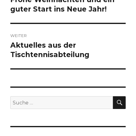
guter Start ins Neue Jahr!
Beitrag:
WEITER
Aktuelles aus der
Nächster
Tischtennisabteilung
Beitrag:
SU
Suche
nach: