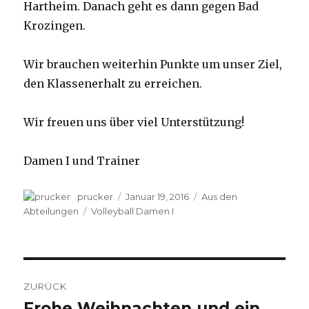
Hartheim. Danach geht es dann gegen Bad
Krozingen.
Wir brauchen weiterhin Punkte um unser Ziel,
den Klassenerhalt zu erreichen.
Wir freuen uns über viel Unterstützung!
Damen I und Trainer
Autor
prucker
Veröffentlicht
Januar 19, 2016
Kategorien
Aus den
am
Abteilungen
Schlagwörter
Volleyball Damen I
Beitragsnavigation
ZURÜCK
Frohe Weihnachten und ein
Vorheriger