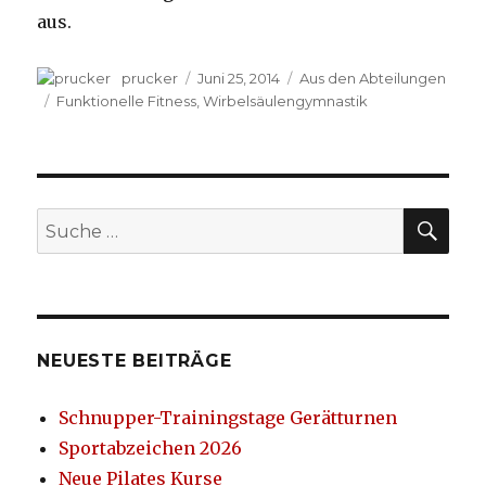
aus.
Autor
prucker
Veröffentlicht
Juni 25, 2014
Kategorien
Aus den Abteilungen
am
Schlagwörter
Funktionelle Fitness
,
Wirbelsäulengymnastik
SU
Suche
nach:
NEUESTE BEITRÄGE
Schnupper-Trainingstage Gerätturnen
Sportabzeichen 2026
Neue Pilates Kurse