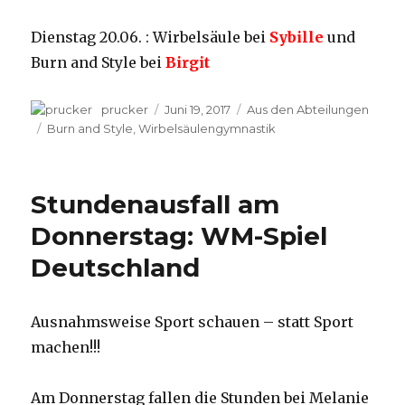
Dienstag 20.06. : Wirbelsäule bei
Sybille
und
Burn and Style bei
Birgit
Autor
prucker
Veröffentlicht
Juni 19, 2017
Kategorien
Aus den Abteilungen
am
Schlagwörter
Burn and Style
,
Wirbelsäulengymnastik
Stundenausfall am
Donnerstag: WM-Spiel
Deutschland
Ausnahmsweise Sport schauen – statt Sport
machen!!!
Am Donnerstag fallen die Stunden bei Melanie