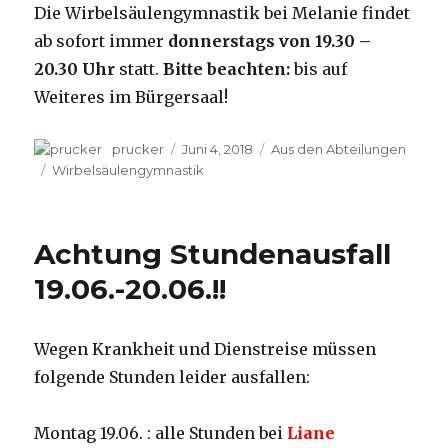
Die Wirbelsäulengymnastik bei Melanie findet
ab sofort immer
donnerstags von 19.30 –
20.30 Uhr
statt.
Bitte beachten:
bis auf
Weiteres im Bürgersaal!
Autor
prucker
Veröffentlicht
Juni 4, 2018
Kategorien
Aus den Abteilungen
am
Schlagwörter
Wirbelsäulengymnastik
Achtung Stundenausfall
19.06.-20.06.!!
Wegen Krankheit und Dienstreise müssen
folgende Stunden leider ausfallen:
Montag 19.06. : alle Stunden bei
Liane