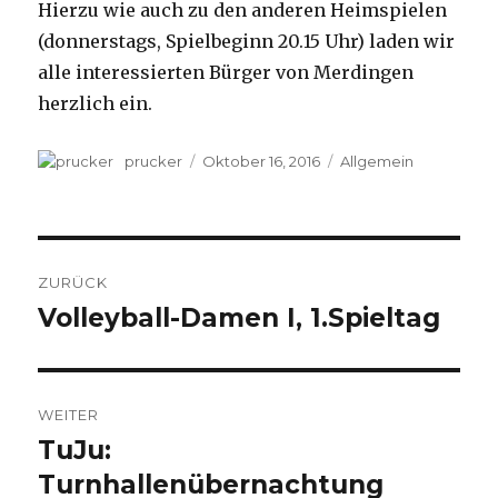
Hierzu wie auch zu den anderen Heimspielen
(donnerstags, Spielbeginn 20.15 Uhr) laden wir
alle interessierten Bürger von Merdingen
herzlich ein.
Autor
prucker
Veröffentlicht
Oktober 16, 2016
Kategorien
Allgemein
am
Beitragsnavigation
ZURÜCK
Volleyball-Damen I, 1.Spieltag
Vorheriger
Beitrag:
WEITER
TuJu:
Nächster
Turnhallenübernachtung
Beitrag: